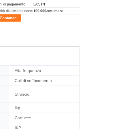
ni di pagamento:
L/C, T/T
ità di alimentazione:
100,000/settimana
Contattaci
Alta frequenza
Coil di soffocamento
Struscio
Ikp
Cartucce
IKP