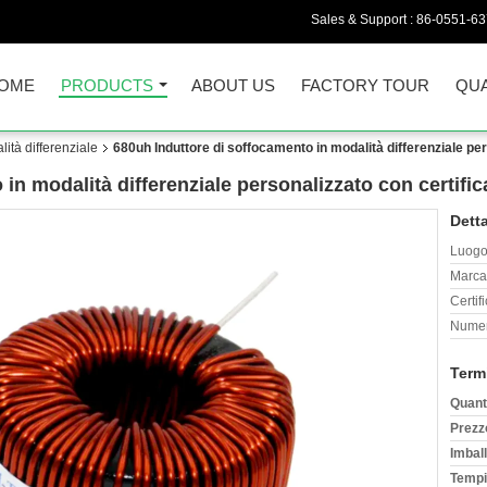
Sales & Support :
86-0551-6
OME
PRODUCTS
ABOUT US
FACTORY TOUR
QUA
ità differenziale
680uh Induttore di soffocamento in modalità differenziale p
 in modalità differenziale personalizzato con certif
Detta
Luogo 
Marca
Certif
Numer
Term
Quant
Prezz
Imball
Tempi