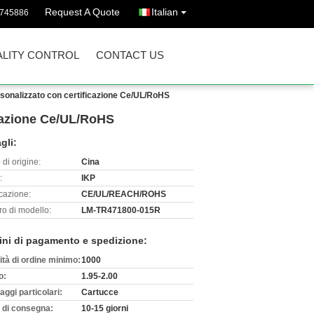
Request A Quote
Italian
3745886
LITY CONTROL
CONTACT US
ersonalizzato con certificazione Ce/UL/RoHS
icazione Ce/UL/RoHS
gli:
di origine:
Cina
:
IKP
icazione:
CE/UL/REACH/ROHS
o di modello:
LM-TR471800-015R
ini di pagamento e spedizione:
ità di ordine minimo:
1000
o:
1.95-2.00
aggi particolari:
Cartucce
 di consegna:
10-15 giorni