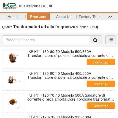
IKP Electronics Co., Ltd.
Home
Products
About Us
Factory Tour
>>
Trasformatori ad alta frequenza
Qualità
supplier.
(313)
IKP-PTT-130-80-50 Modello 500/630A
Transformatore di potenza toroidale a corrente di
saldatura in lega amorfa per inverter
Contattaci
IKP-PTT-130-80-40 Modello 400/500A
Transformatore di potenza toroidale a corrente di
saldatura in lega amorfa per inverter
Contattaci
IKP-PTT-120-70-40 Modello 500A Saldatore di
corrente di lega amorfa Core Toroidale trasformatore
di potenza per inverter saldatore
Contattaci
IKP-PTT-120-70-30 Modello 315-400A