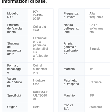
Informazioni di base.
IKP-
Modello
Frequenza
Alta
2743N-
N.O.
di lavoro
frequenza
002R
Struttura
Natura
Coil di
Coil a più
dell'avvolgi
dell'operaz
soffocame
strati
mento
ione
nto
Fabbricazi
one a
Struttura
Ampia
partire da
del
gamma di
materiali di
Struscio
magnetizz
applicazio
cui
atore
ne
all'allegato
II
Forma di
Coili di
imballaggi
alimentazi
Marchio
Ikp
o
one
Valore
Induttore
Pacchetto
dell'indutto
Cartucce
fisso
di trasporto
re
RoHS/SGS
Specificità
/UL/ISO90
Marchio
IKP
01
Codice
Origine
Hefei.
85045000
S.A.