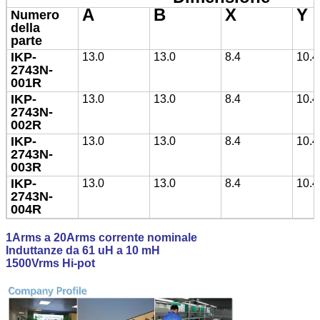
A
B
X
Y
Numero
della
parte
IKP-
13.0
13.0
8.4
10.4
2743N-
001R
IKP-
13.0
13.0
8.4
10.4
2743N-
002R
IKP-
13.0
13.0
8.4
10.4
2743N-
003R
IKP-
13.0
13.0
8.4
10.4
2743N-
004R
1Arms a 20Arms corrente nominale
Induttanze da 61 uH a 10 mH
1500Vrms Hi-pot