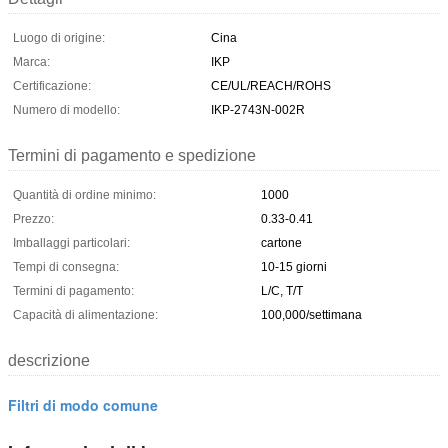
Luogo di origine:
Cina
Marca:
IKP
Certificazione:
CE/UL/REACH/ROHS
Numero di modello:
IKP-2743N-002R
Termini di pagamento e spedizione
Quantità di ordine minimo:
1000
Prezzo:
0.33-0.41
Imballaggi particolari:
cartone
Tempi di consegna:
10-15 giorni
Termini di pagamento:
L/C, T/T
Capacità di alimentazione:
100,000/settimana
descrizione
Filtri di modo comune