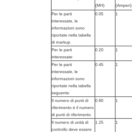
(MH)
(Amperi)
Per le parti
0.05
1
interessate, le
informazioni sono
riportate nella tabella
di markup.
Per le parti
0.20
1
interessate:
Per le parti
0.45
1
interessate, le
informazioni sono
riportate nella tabella
seguente:
Il numero di punti di
0.80
1
riferimento è il numero
di punti di riferimento.
Il numero di unità di
1.25
1
controllo deve essere