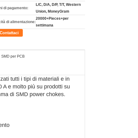
L/C, D/A, D/P, T/T, Western
ni di pagamento:
Union, MoneyGram
20000+Pieces+per
ità di alimentazione:
settimana
Contattaci
SMD per PCB
tutti i tipi di materiali e in
0 A e molto più su prodotti su
 gamma di SMD power chokes.
ento