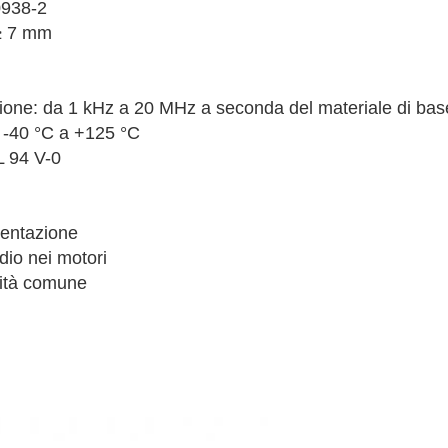
0938-2
 ≥ 7 mm
sione: da 1 kHz a 20 MHz a seconda del materiale di base
 -40 °C a +125 °C
L 94 V-0
imentazione
dio nei motori
lità comune