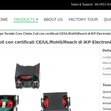
Sales & Support :
86-0551-6
OME
PRODUCTS
ABOUT US
FACTORY TOUR
QUA
po Toroide Core Choke Coil con certificati CE/UL/RoHS/Reach di IKP Electroni
l con certificati CE/UL/RoHS/Reach di IKP Electron
Detta
Luogo 
Marca
Certif
Numer
Term
Quant
Prezz
Imball
Tempi