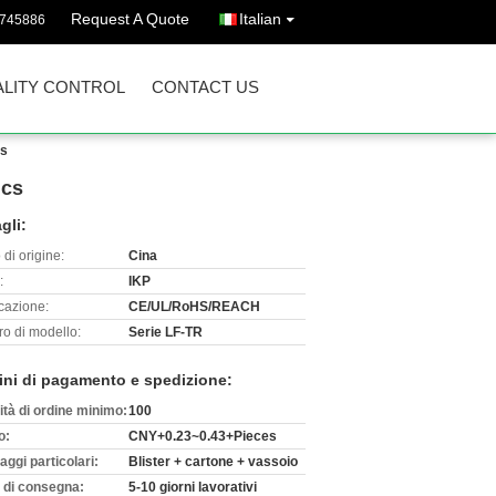
Request A Quote
Italian
3745886
LITY CONTROL
CONTACT US
cs
ics
gli:
di origine:
Cina
:
IKP
icazione:
CE/UL/RoHS/REACH
o di modello:
Serie LF-TR
ini di pagamento e spedizione:
ità di ordine minimo:
100
o:
CNY+0.23~0.43+Pieces
aggi particolari:
Blister + cartone + vassoio
 di consegna:
5-10 giorni lavorativi