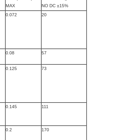
MAX
NO DC ±15%
0.072
20
0.08
57
0.125
73
0.145
111
0.2
170