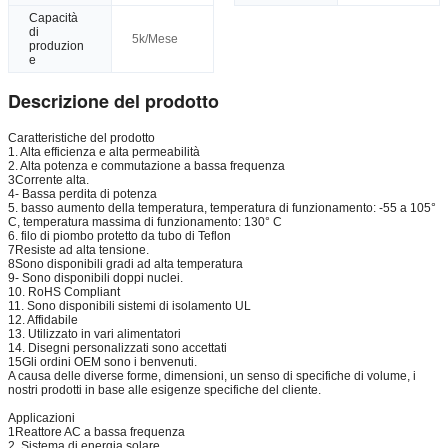
Capacità
di
5k/Mese
produzion
e
Descrizione del prodotto
Caratteristiche del prodotto
1. Alta efficienza e alta permeabilità
2. Alta potenza e commutazione a bassa frequenza
3Corrente alta.
4- Bassa perdita di potenza
5. basso aumento della temperatura, temperatura di funzionamento: -55 a 105°
C, temperatura massima di funzionamento: 130° C
6. filo di piombo protetto da tubo di Teflon
7Resiste ad alta tensione.
8Sono disponibili gradi ad alta temperatura
9- Sono disponibili doppi nuclei.
10. RoHS Compliant
11. Sono disponibili sistemi di isolamento UL
12. Affidabile
13. Utilizzato in vari alimentatori
14. Disegni personalizzati sono accettati
15Gli ordini OEM sono i benvenuti.
A causa delle diverse forme, dimensioni, un senso di specifiche di volume, i
nostri prodotti in base alle esigenze specifiche del cliente.
Applicazioni
1Reattore AC a bassa frequenza
2. Sistema di energia solare