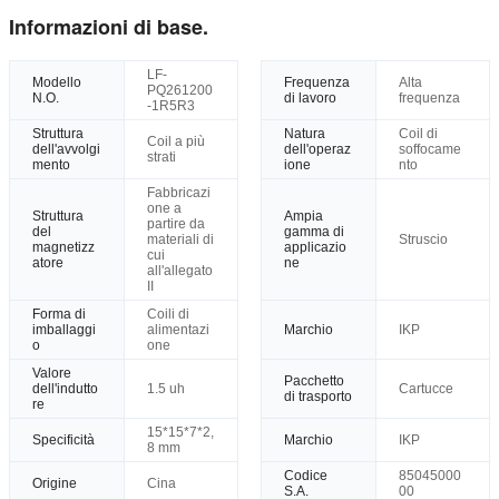
Informazioni di base.
LF-
Modello
Frequenza
Alta
PQ261200
N.O.
di lavoro
frequenza
-1R5R3
Struttura
Natura
Coil di
Coil a più
dell'avvolgi
dell'operaz
soffocame
strati
mento
ione
nto
Fabbricazi
one a
Struttura
Ampia
partire da
del
gamma di
materiali di
Struscio
magnetizz
applicazio
cui
atore
ne
all'allegato
II
Forma di
Coili di
imballaggi
alimentazi
Marchio
IKP
o
one
Valore
Pacchetto
dell'indutto
1.5 uh
Cartucce
di trasporto
re
15*15*7*2,
Specificità
Marchio
IKP
8 mm
Codice
85045000
Origine
Cina
S.A.
00