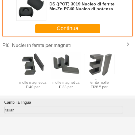
DS ((POT) 3019 Nucleo di ferrite
Mn-Zn PC40 Nucleo di potenza
Continua
Nuclei in ferrite per magneti
Più
nete
Cori di ferrite
Cori di ferrite
Manganese di
Magn
nente,
molle magnetica
molle magnetica
ferrite molle
perman
i ferrite
EI40 per
EI33 per
EI28.5 per
nucleo di 
bbrica di
trasformatore
trasformatore
trasformatori
molle, fab
a diretta
fornitura 
PC40
RM9 P
Cambi la lingua
Italian