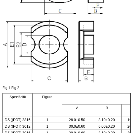
Fig.1 Fig.2
Specificità
Figura
A
B
DS ((POT) 2816
1
28.0±0.50
8.10±0.20
19.
DS ((POT) 3012
1
30.0±0.60
6.00±0.20
20.
DS ((POT) 3016
1
30.0±0.60
8.10±0.20
20.