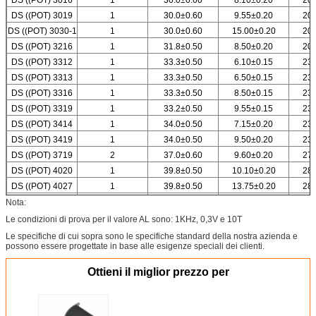
DS ((POT) 3019
1
30.0±0.60
9.55±0.20
20.
DS ((POT) 3030-1
1
30.0±0.60
15.00±0.20
20.
DS ((POT) 3216
1
31.8±0.50
8.50±0.20
20.
DS ((POT) 3312
1
33.3±0.50
6.10±0.15
23.
DS ((POT) 3313
1
33.3±0.50
6.50±0.15
23.
DS ((POT) 3316
1
33.3±0.50
8.50±0.15
23.
DS ((POT) 3319
1
33.2±0.50
9.55±0.15
23.
DS ((POT) 3414
1
34.0±0.50
7.15±0.20
23.
DS ((POT) 3419
1
34.0±0.50
9.50±0.20
23.
DS ((POT) 3719
2
37.0±0.60
9.60±0.20
27.
DS ((POT) 4020
1
39.8±0.50
10.10±0.20
28.
DS ((POT) 4027
1
39.8±0.50
13.75±0.20
28.
DS ((POT) 4027-1
1
39.8±0.50
13.75±0.20
28.
Nota:
Le condizioni di prova per il valore AL sono: 1KHz, 0,3V e 10T
Le specifiche di cui sopra sono le specifiche standard della nostra azienda e
possono essere progettate in base alle esigenze speciali dei clienti.
Ottieni il miglior prezzo per