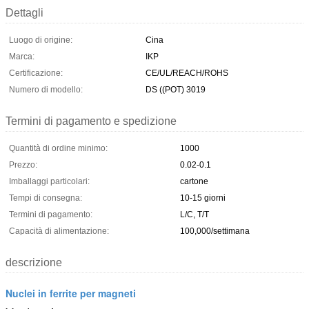
Dettagli
Luogo di origine:
Cina
Marca:
IKP
Certificazione:
CE/UL/REACH/ROHS
Numero di modello:
DS ((POT) 3019
Termini di pagamento e spedizione
Quantità di ordine minimo:
1000
Prezzo:
0.02-0.1
Imballaggi particolari:
cartone
Tempi di consegna:
10-15 giorni
Termini di pagamento:
L/C, T/T
Capacità di alimentazione:
100,000/settimana
descrizione
Nuclei in ferrite per magneti