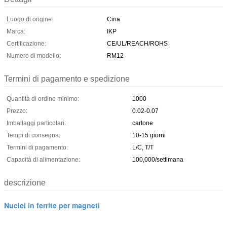
Luogo di origine:
Cina
Marca:
IKP
Certificazione:
CE/UL/REACH/ROHS
Numero di modello:
RM12
Termini di pagamento e spedizione
Quantità di ordine minimo:
1000
Prezzo:
0.02-0.07
Imballaggi particolari:
cartone
Tempi di consegna:
10-15 giorni
Termini di pagamento:
L/C, T/T
Capacità di alimentazione:
100,000/settimana
descrizione
Nuclei in ferrite per magneti