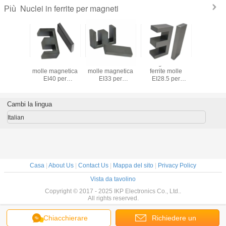
Nuclei in ferrite per magneti
Più
nete
Cori di ferrite
Cori di ferrite
Manganese di
Magn
nente,
molle magnetica
molle magnetica
ferrite molle
perman
i ferrite
EI40 per
EI33 per
EI28.5 per
nucleo di 
bbrica di
trasformatore
trasformatore
trasformatori
molle, fab
a diretta
fornitura 
PC40
RM9 P
Cambi la lingua
Italian
Casa
|
About Us
|
Contact Us
|
Mappa del sito
|
Privacy Policy
Vista da tavolino
Copyright © 2017 - 2025 IKP Electronics Co., Ltd..
All rights reserved.
Chiacchierare
Richiedere un