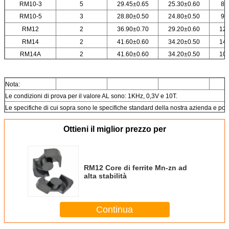
RM10-3
5
29.45±0.65
25.30±0.60
8.
RM10-5
3
28.80±0.50
24.80±0.50
9.
RM12
2
36.90±0.70
29.20±0.60
12.
RM14
2
41.60±0.60
34.20±0.50
14.
RM14A
2
41.60±0.60
34.20±0.50
10.
RM14B
2
41.60±0.60
34.20±0.50
15.
Nota:
Le condizioni di prova per il valore AL sono: 1KHz, 0,3V e 10T.
Le specifiche di cui sopra sono le specifiche standard della nostra azienda e poss
Ottieni il miglior prezzo per
RM12 Core di ferrite Mn-zn ad
alta stabilità
Continua