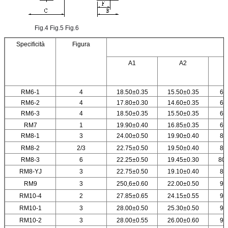
Fig.4 Fig.5 Fig.
6
Specificità
Figura
A1
A2
RM6-1
4
18.50±0.35
15.50±0.35
6.
RM6-2
4
17.80±0.30
14.60±0.35
6.
RM6-3
4
18.50±0.35
15.50±0.35
6.
RM7
1
19.90±0.40
16.85±0.35
6.
RM8-1
3
24.00±0.50
19.90±0.40
8.
RM8-2
2/3
22.75±0.50
19.50±0.40
8.
RM8-3
6
22.25±0.50
19.45±0.30
80,
RM8-YJ
3
22.75±0.50
19.10±0.40
8.
RM9
3
250,6±0.60
22.00±0.50
9.
RM10-4
2
27.85±0.65
24.15±0.55
9.
RM10-1
3
28.00±0.50
25.30±0.50
9.
RM10-2
3
28.00±0.55
26.00±0.60
9.