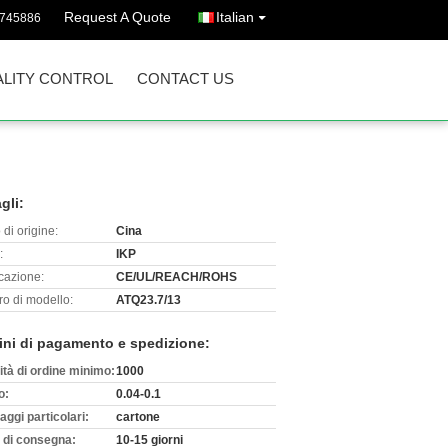
Request A Quote
Italian
3745886
LITY CONTROL
CONTACT US
gli:
di origine:
Cina
:
IKP
icazione:
CE/UL/REACH/ROHS
o di modello:
ATQ23.7/13
ini di pagamento e spedizione:
ità di ordine minimo:
1000
o:
0.04-0.1
aggi particolari:
cartone
 di consegna:
10-15 giorni