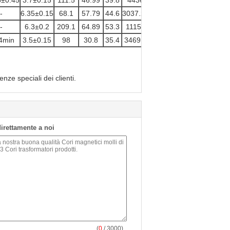
6±0.45
3.7±0.15
111.5
46.99
39.8
4436
6000±25%
7800±25%
-
6.35±0.15
68.1
57.79
44.6
3037.26
3300±25%
4100±25%
-
6.3±0.2
209.1
64.89
53.3
11153
8500±25%
10500±25%
4min
3.5±0.15
98
30.8
35.4
3469.2
5500±25%
6800±25%
ze speciali dei clienti.
 direttamente a noi
(
0
/ 3000)