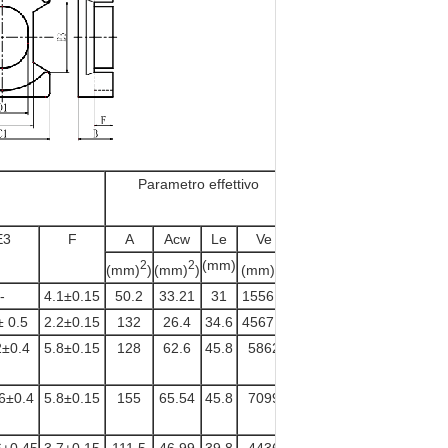
Parametro effettivo
Il coefficiente di
2
induzione AL ((nH/N
)
E3
F
A
Acw
Le
Ve
BP44
BP95
(
(mm)
2
2
3
(mm)
)
(mm)
)
(mm)
)
-
4.1±0.15
50.2
33.21
31
1556.2
3000±25%
3800±25%
± 0.5
2.2±0.15
132
26.4
34.6
4567.2
6800±25%
9000±25%
2±0.4
5.8±0.15
128
62.6
45.8
5862
6100±25%
8000±25%
6±0.4
5.8±0.15
155
65.54
45.8
7099
7700±25%
10000±25%