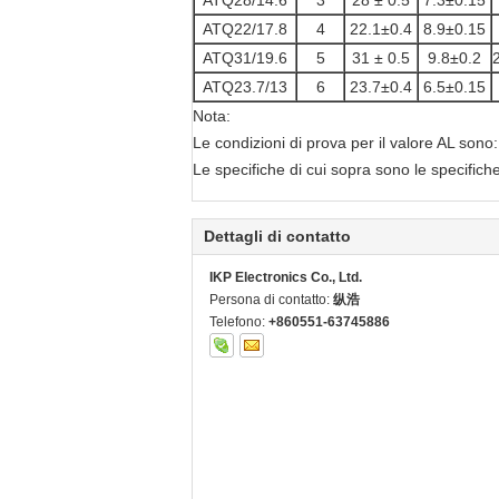
ATQ28/14.6
3
28 ± 0.5
7.3±0.15
ATQ22/17.8
4
22.1±0.4
8.9±0.15
ATQ31/19.6
5
31 ± 0.5
9.8±0.2
ATQ23.7/13
6
23.7±0.4
6.5±0.15
Nota:
Le condizioni di prova per il valore AL sono
Le specifiche di cui sopra sono le specifich
Dettagli di contatto
IKP Electronics Co., Ltd.
Persona di contatto:
纵浩
Telefono:
+860551-63745886