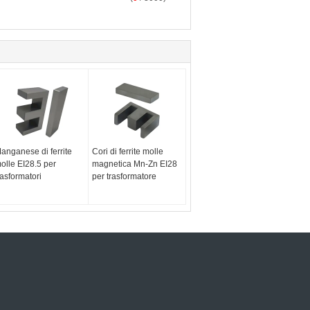
anganese di ferrite
Cori di ferrite molle
olle EI28.5 per
magnetica Mn-Zn EI28
rasformatori
per trasformatore