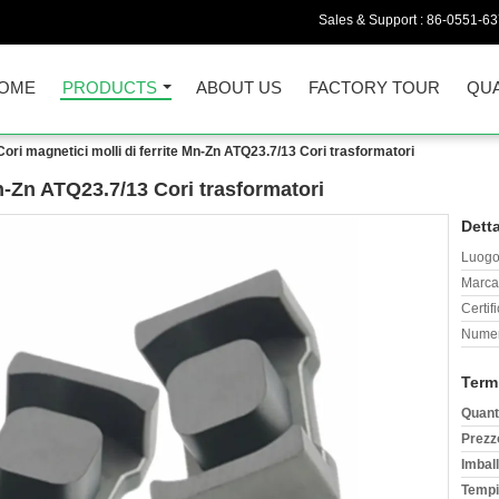
Sales & Support :
86-0551-6
OME
PRODUCTS
ABOUT US
FACTORY TOUR
QUA
Cori magnetici molli di ferrite Mn-Zn ATQ23.7/13 Cori trasformatori
Mn-Zn ATQ23.7/13 Cori trasformatori
Detta
Luogo 
Marca
Certif
Numer
Term
Quant
Prezz
Imball
Tempi