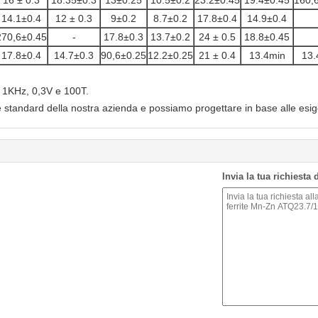
16 ± 0.3
18.35±0.3
13±0.25
10.5±0.2
23.2±0.45
19.4±0.45
160,
14.1±0.4
12 ± 0.3
9±0.2
8.7±0.2
17.8±0.4
14.9±0.4
270,6±0.45
-
17.8±0.3
13.7±0.2
24 ± 0.5
18.8±0.45
17.8±0.4
14.7±0.3
90,6±0.25
12.2±0.25
21 ± 0.4
13.4min
13.
: 1KHz, 0,3V e 100T.
e standard della nostra azienda e possiamo progettare in base alle esigen
Invia la tua richiesta