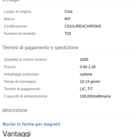
Luogo di origine:
Cina
Marca:
IKP
Certificazione:
CE/UL/REACH/ROHS
Numero di modello:
T20
Termini di pagamento e spedizione
Quantità di ordine minimo:
1000
Prezzo:
0.06-1.06
Imballaggi particolari:
cartone
Tempi di consegna:
10-15 giorni
Termini di pagamento:
L/C, T/T
Capacità di alimentazione:
100,000/settimana
descrizione
Nuclei in ferrite per magneti
Vantaggi