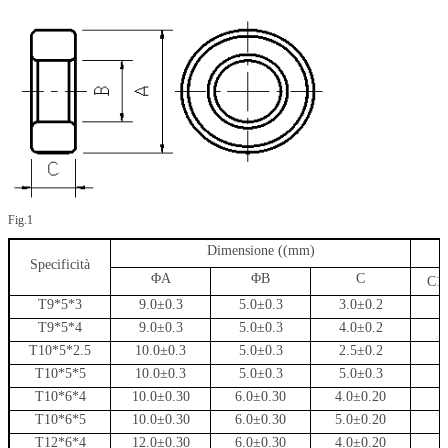
Fig.1
Dimensione ((mm)
Specificità
ΦA
ΦB
C
C
1
T9*5*3
9.0±0.3
5.0±0.3
3.0±0.2
T9*5*4
9.0±0.3
5.0±0.3
4.0±0.2
T10*5*2.5
10.0±0.3
5.0±0.3
2.5±0.2
T10*5*5
10.0±0.3
5.0±0.3
5.0±0.3
T10*6*4
10.0±0.30
6.0±0.30
4.0±0.20
T10*6*5
10.0±0.30
6.0±0.30
5.0±0.20
T12*6*4
12.0±0.30
6.0±0.30
4.0±0.20