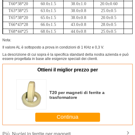
T60*38*20
60.0±1.5
38.0±1.0
20.0±0.60
T63*38*25
63.0±1.5
38.0±0.8
25.0±0.5
T65*38*20
65.0±1.5
38.0±0.8
20.0±0.5
T66*43*28
66.0±1.5
43.0±0.8
28.0±0.5
T68*44*25
68.0±1.5
44.0±0.8
25.0±0.5
T80*50*20
80.0±1.5
50.0±1.5
20.0±0.50
Nota:
T85*55*25
85.0±1.5
55.0±1.5
25.0±0.50
Il valore AL è sottoposto a prova in condizioni di 1 KHz e 0,3 V.
T85.7*55.6*24.4
87.5±1.5
55.6±1.5
24.4±0.50
La descrizione di cui sopra è la specifica standard della nostra azienda e può
essere progettata in base alle esigenze speciali dei clienti.
Ottieni il miglior prezzo per
T20 per magneti di ferrite a
trasformatore
Continua
Nuclei in ferrite per magneti
Più