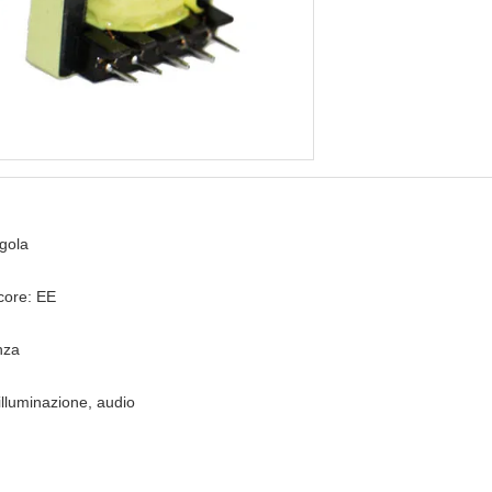
gola
core: EE
nza
 illuminazione, audio