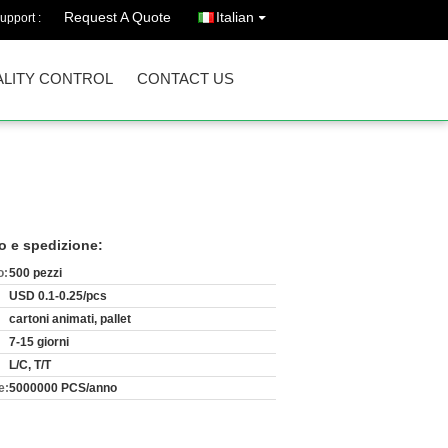
Request A Quote
Italian
upport :
LITY CONTROL
CONTACT US
o e spedizione:
o:
500 pezzi
USD 0.1-0.25/pcs
cartoni animati, pallet
7-15 giorni
L/C, T/T
e:
5000000 PCS/anno